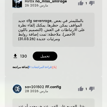
Hir0x
no_miss_smirage
1
مارس
2026
26
جديد cfg sevenrage, بالملليمتر في بعض
المواقف يمكن حظرها. يمكنك إلقاء نظرة
على الارتباطات في الغش. (التصميم باللون
الأخضر). ملاحظة: تمت إضافة روابط
ومرئيات جديدة (31.03.26)
130
تحميل
إبلاغ
قراءة المراجعات:
0
إضافة مراجعة
sav201502
FF.config
1
مارس
2026
28
يقتل الجميع على الفور عند خروجهم أو عند