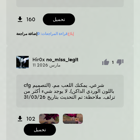
160
تحميل
إبلاغ
قراءة المراجعات:
0
إضافة مراجعة
Hir0x
no_miss_legit
1
مارس
2026
11
cfg شرعي. يمكنك اللعب مم. (التصميم
باللون الوردي الداكن). لا يوجد شيء أكثر من
تزلف. ملاحظة: تم التحديث بتاريخ 31/03/26
102
تحميل