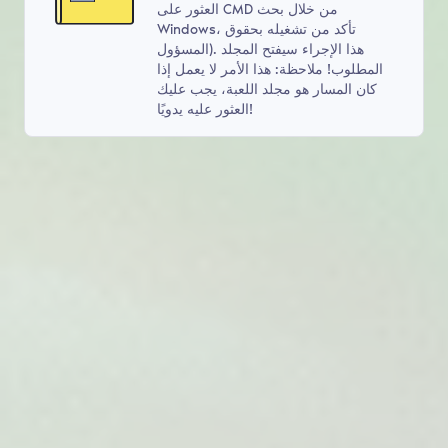
العثور على CMD من خلال بحث
Windows، تأكد من تشغيله بحقوق
المسؤول). هذا الإجراء سيفتح المجلد
المطلوب! ملاحظة: هذا الأمر لا يعمل إذا
كان المسار هو مجلد اللعبة، يجب عليك
العثور عليه يدويًا!