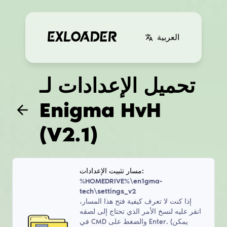
العربية
تحميل الإعدادات لـ
Enigma HvH
(V2.1)
مسار تثبيت الإعدادات:
%HOMEDRIVE%\en1gma-
tech\settings_v2
إذا كنت لا تعرف كيفية فتح هذا المسار،
انقر عليه لنسخ الأمر الذي تحتاج إلى لصقه
في CMD والضغط على Enter. (يمكن