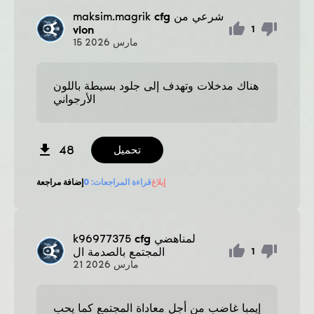
cfg شرعي من
maksim.magrik
vion
1
مارس
2026
15
هناك مدخلات وتهدف إلى جلود بسيطة باللون
الأرجواني
48
تحميل
إبلاغ
قراءة المراجعات:
0
إضافة مراجعة
cfg لمناهضي
k96977375
المجتمع بالصدمة ال
1
مارس
2026
21
إيمبا غاضب من أجل معاداة المجتمع كما يحب