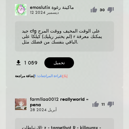
ماكينة رغوة
emoslutix
30
ديسمبر
2024
12
جيد cfg على الوقت المخيف ووقت المرح
(لم يختبر ريليك) كيلكا على r يمكنك معرفة
الباقي بنفسك من فضلك مثل.
1 059
تحميل
إبلاغ
قراءة المراجعات:
1
إضافة مراجعة
farm1laa0012
reallyworld =
pena
11
أبريل
2024
28
الارتباطات: z - targetbot R - killaurax -