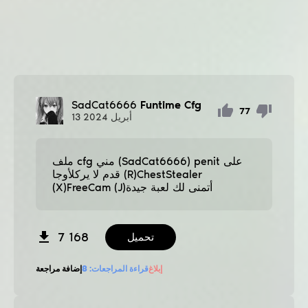
SadCat6666
Funtime Cfg
77
أبريل
2024
13
ملف cfg مني (SadCat6666) penit على
قدم لا يركلأوجا (R)ChestStealer
(X)FreeCam (J)أتمنى لك لعبة جيدة
7 168
تحميل
إبلاغ
قراءة المراجعات:
8
إضافة مراجعة