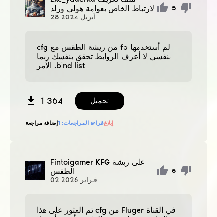
الارتباط الخاص بعوامة هولي ورلد
5
أبريل
2024
28
cfg من ريشة الطقس مع fp لم أستخدمها
بنفسي لا أعرف الروابط تحقق بنفسك ربما
الأمر .bind list
1 364
تحميل
إبلاغ
قراءة المراجعات:
1
إضافة مراجعة
KFG على ريشة
Fintoigamer
الطقس
5
فبراير
2026
02
تم العثور على هذا cfg من Fluger في القناة