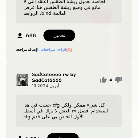
الخاصة بعميل ريشة الطقس أعتقد أنني لا
أمانع في وضع ريشة الطقس هنا عرض
الروابط .bind القائمة
688
تحميل
إبلاغ
قراءة المراجعات:
1
إضافة مراجعة
SadCat6666
rw by
SadCat6666
4
أبريل
2024
13
جعلت في هذا cfg كل شيء ممكن ولكن
الغش لا يزال في أسفل rv استخدام أفضل
cfg الأول الخاص بي على قدم.