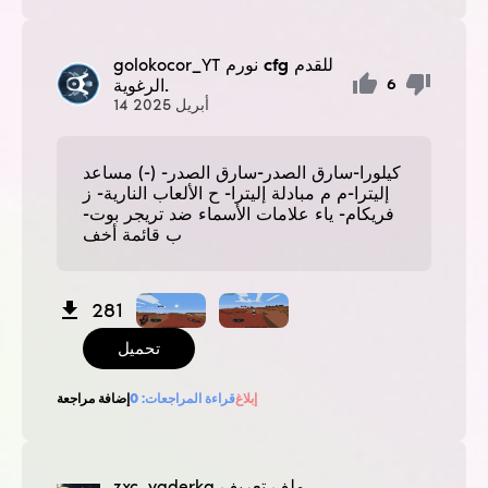
نورم cfg للقدم
golokocor_YT
الرغوية.
6
أبريل
2025
14
كيلورا-سارق الصدر-سارق الصدر- (-) مساعد
إليترا-م م مبادلة إليترا- ح الألعاب النارية- ز
فريكام- ياء علامات الأسماء ضد تريجر بوت-
ب قائمة أخف
281
تحميل
إبلاغ
قراءة المراجعات:
0
إضافة مراجعة
ملف تعريف
zxc_yaderka