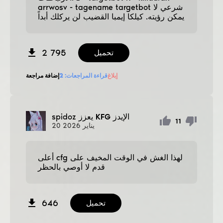
arrwosv - tagename targetbot شرعي لا
يمكن رؤيته. كيلكا إيمبا القضيب لن يركلك أبداً
2 795
تحميل
إبلاغ
قراءة المراجعات:
2
إضافة مراجعة
يعزز KFG الإيدز
spidoz
11
يناير
2026
20
أعلى cfg لهذا الغش في الوقت المخيف على
قدم لا أوصي بالحظر
646
تحميل