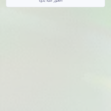
العثور عليه يدويًا!