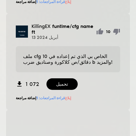
إبلاغ
قراءة المراجعات:
1
إضافة مراجعة
KillingEX
funtime/cfg name
ft
10
أبريل
2024
13
ملف cfg الخاص بي الذي تم إعداده في 10
دقائق/ص كلاكورة وصناديق ضرب b والمزيد!
1 072
تحميل
إبلاغ
قراءة المراجعات:
1
إضافة مراجعة