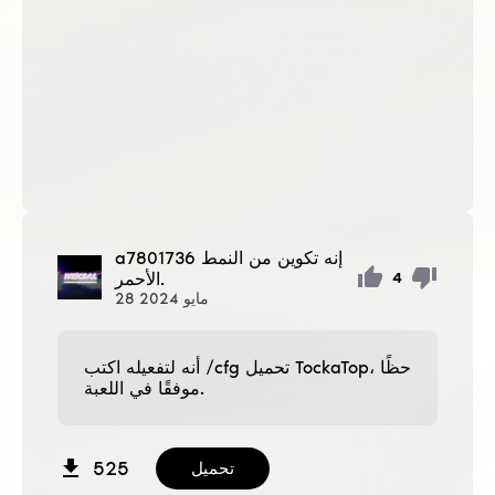
إنه تكوين من النمط
a7801736
الأحمر.
4
مايو
2024
28
أنه لتفعيله اكتب /cfg تحميل TockaTop، حظًا
موفقًا في اللعبة.
525
تحميل