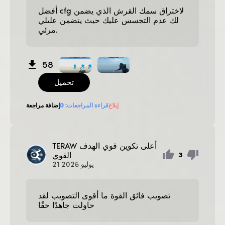
أفضل cfg لاختراق سمك القرش الذي يضمن
لك عدم التجسس عليك حيث يتضمن علىلي
مرئي.
58
تحميل
إبلاغ
قراءة المراجعات:
0
إضافة مراجعة
أعلى تكوين قوي الهدف
TERAW
القوي
3
يوليو
2025
21
تصويب فائق القوة ما أقوى التصويب لقد
حاولت جاهدًا حقًا