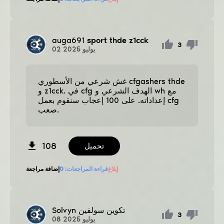
auga691
sport thde z1cck
3
يوليو
2025
02
غش شرعي من الأسطوري cfgashers thde
و z1cck. في cfg الهدف الشرعي و wh مع
إعداداته. على 100 إعجاب سنقوم بعمل cfg
صعب.
108
تحميل
إبلاغ
قراءة المراجعات:
0
إضافة مراجعة
تكوين سولفين
Solvyn
3
يوليو
2025
08