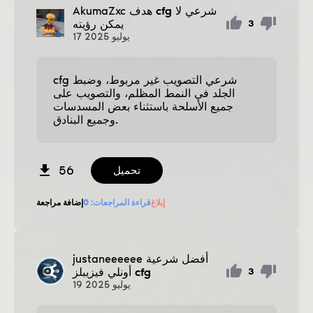
هدف cfg شرعي لا
AkumaZxc
يمكن رؤيته
3
يوليو
2025
17
cfg شرعي التصويب غير مربوط، وضبط
الجلد في النمط المظلم، والتصويب على
جميع الأسلحة باستثناء بعض المسدسات
وجميع البنادق.
56
تحميل
إبلاغ
قراءة المراجعات:
0
إضافة مراجعة
أفضل شرعية
justaneeeeee
أونلي فيزيبلز cfg
3
يوليو
2025
19