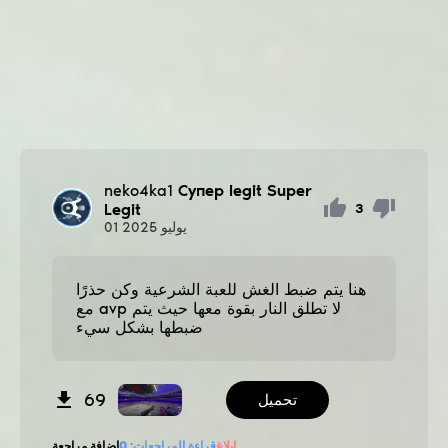
neko4ka1
Супер legit Super
Legit
3
يوليو
2025
01
هنا يتم ضبط الغش للعبة الشرعية وكن حذرًا
مع avp لا تطلق النار بقوة معها حيث يتم
ضبطها بشكل سيء
69
تحميل
إبلاغ
قراءة المراجعات:
0
إضافة مراجعة