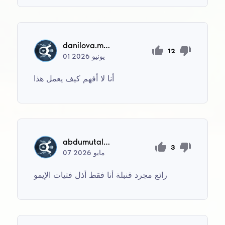
danilova.marin1962
12
يونيو
2026
01
أنا لا أفهم كيف يعمل هذا
abdumutalasanali
3
مايو
2026
07
رائع مجرد قنبلة أنا فقط أذل فتيات الإيمو