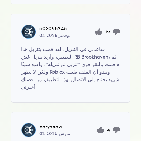
q03095245
19
نوفمبر
2025
04
ساعدني في التنزيل، لقد قمت بتنزيل هذا
التطبيق، وأريد تنزيل غش RB Brookhaven، ثم
قمت بالنقر فوق "تنزيل تم تنزيله"، وأضع شيئًا x
ولكن لا يظهر Roblox ويبدو أن الملف نفسه
شيء يحتاج إلى الاتصال بهذا التطبيق، من فضلك
أخبرني
borysbaw
4
مارس
2026
02