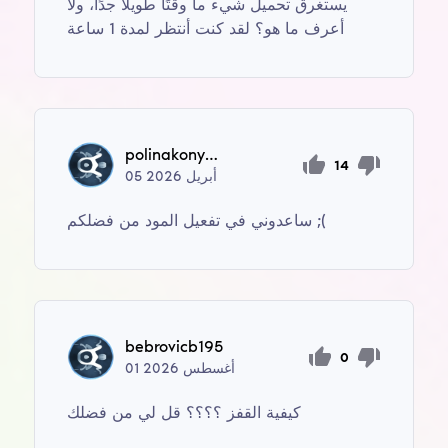
يستغرق تحميل شيء ما وقتًا طويلاً جدًا، ولا
أعرف ما هو؟ لقد كنت أنتظر لمدة 1 ساعة
polinakonyseva21
14
أبريل
2026
05
ساعدوني في تفعيل المود من فضلكم ;(
bebrovicb195
0
أغسطس
2026
01
كيفية القفز ؟؟؟؟ قل لي من فضلك