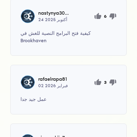
nastynya3008
6
أكتوبر
2025
24
كيفية فتح البرامج النصية للغش في
Brookhaven
rafaelrapa81
3
فبراير
2026
02
عمل جيد جدا