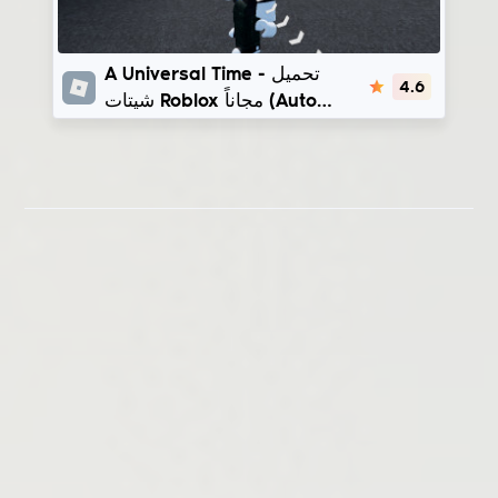
A Universal Time
A Universal Time - تحميل
4.6
شيتات Roblox مجاناً (Auto
Skills, Auto Farm) |
Coba0877 - DemonicHub