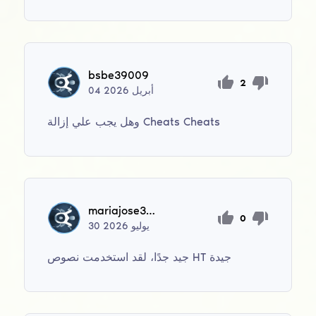
bsbe39009
2
أبريل
2026
04
وهل يجب علي إزالة Cheats Cheats
mariajose30880
0
يوليو
2026
30
جيد جدًا، لقد استخدمت نصوص HT جيدة