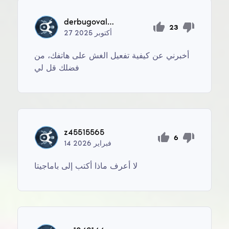
derbugovaleksandr571
23
أكتوبر
2025
27
أخبرني عن كيفية تفعيل الغش على هاتفك، من
فضلك قل لي
z45515565
6
فبراير
2026
14
لا أعرف ماذا أكتب إلى باماجيتا