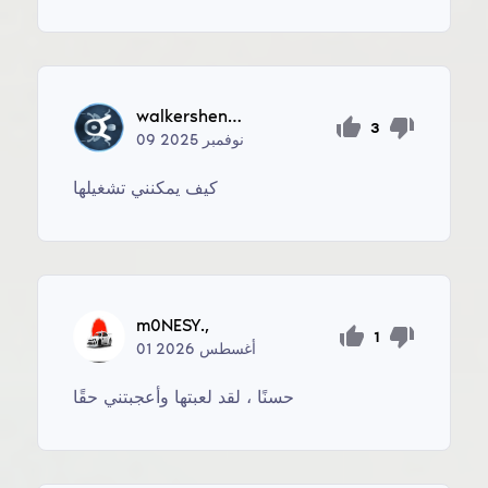
walkershenry137
3
نوفمبر
2025
09
كيف يمكنني تشغيلها
m0NESY.,
1
أغسطس
2026
01
حسنًا ، لقد لعبتها وأعجبتني حقًا