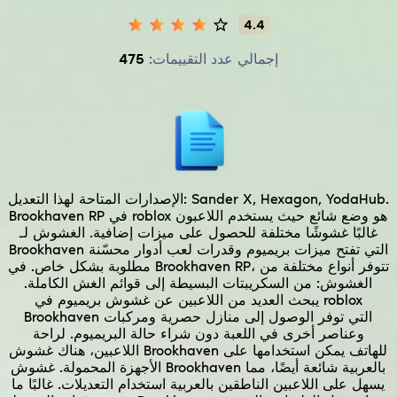
4.4
إجمالي عدد التقييمات:
475
Sander X, Hexagon, YodaHub.
الإصدارات المتاحة لهذا التعديل:
Brookhaven RP في roblox هو وضع شائع حيث يستخدم اللاعبون
غالبًا غشوشًا مختلفة للحصول على ميزات إضافية. الغشوش لـ
Brookhaven التي تفتح ميزات بريميوم وقدرات لعب أدوار محسّنة
مطلوبة بشكل خاص. في Brookhaven RP، تتوفر أنواع مختلفة من
الغشوش: من السكريبتات البسيطة إلى قوائم الغش الكاملة.
يبحث العديد من اللاعبين عن غشوش بريميوم في roblox
Brookhaven التي توفر الوصول إلى منازل حصرية ومركبات
وعناصر أخرى في اللعبة دون شراء حالة البريميوم. لراحة
اللاعبين، هناك غشوش Brookhaven للهاتف يمكن استخدامها على
الأجهزة المحمولة. غشوش Brookhaven بالعربية شائعة أيضًا، مما
يسهل على اللاعبين الناطقين بالعربية استخدام التعديلات. غالبًا ما