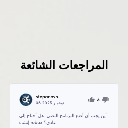
المراجعات الشائعة
stepanovnagalina07
3
نوفمبر
2025
06
أين يجب أن أضع البرنامج النصي، هل أحتاج إلى
إنشاء robux عادي؟