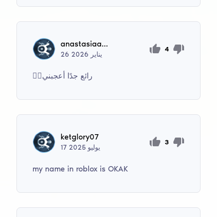
anastasiaantipenko
4
يناير
2026
26
👍🏽رائع جدًا أعجبني
ketglory07
3
يوليو
2025
17
my name in roblox is OKAK