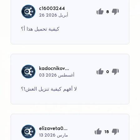
c16003244
8
أبريل
2026
26
كيفية تحميل هذا أ؟
kadocnikovanastya40
0
أغسطس
2026
03
لا أفهم كيفية تنزيل الغش!؟
elizaveta00542
15
مارس
2026
13