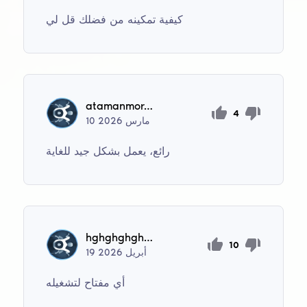
كيفية تمكينه من فضلك قل لي
atamanmoroz
4
مارس
2026
10
رائع، يعمل بشكل جيد للغاية
hghghghgh110
10
أبريل
2026
19
أي مفتاح لتشغيله