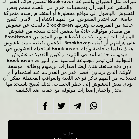
تتضمن قوائم الغش لـ Brookhaven ميزات مثل الطيران والسرعة
والمشي عبر الجدران وتحسينات أخرى في اللعب. تسمح بعض
الغشوش بالوصول إلى مواقع محظورة أو استخدام رسوم متحركة
خاصة. عند اختيار الغشوش، من المهم الانتباه إلى الأمان. يُنصح
بالبحث عن غشوش Brookhaven خالية من الفيروسات وتنزيلها
من مصادر موثوقة. عادةً ما تتضمن أحدث نسخة من غشوش
Brookhaven الميزات الحالية وإصلاحات الأخطاء. يهتم العديد من
اللاعبين بكيفية تثبيت غشوش Brookhaven على هواتفهم أو كيفية
استخدام الغشوش في Brookhaven. هناك تعليمات خاصة وأدلة
فيديو متاحة تساعد في التثبيت وتكوين التعديلات. غشوش
Brookhaven المجانية التي توفر مجموعة أساسية من الميزات
دون دفع شائعة. هناك أيضًا إصدارات بريميوم بوظائف موسعة
لأولئك الذين يريدون أقصى قدر من القدرات. عند استخدام أي
تعديلات، من المهم تذكر قواعد اللعبة والعواقب المحتملة. يمكن أن
تؤدي بعض الغشوش إلى حظر الحساب، لذلك يُنصح باستخدامها
بحذر واختيار إصدارات موثوقة مع حماية ضد الكشف.
المؤلف