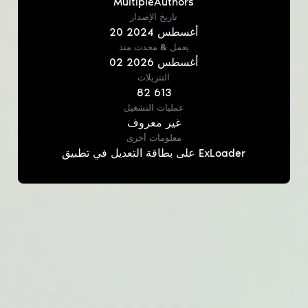
MultipleAuthors
تاريخ الإصدار
أغسطس
2024
20
يعمل & محدث
منذ
أغسطس
2026
02
التنزيلات
82 613
عمليات التشغيل
غير معروف
معلومات أخرى
على بطاقة التعديل في تطبيق ExLoader