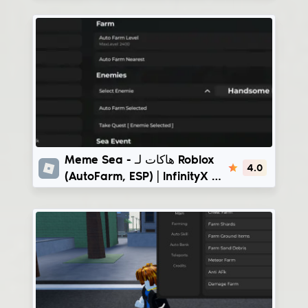
JonnyCheeseHub
Meme Sea
Meme Sea - هاكات لـ Roblox
4.0
(AutoFarm, ESP) | InfinityX -
CmcHub