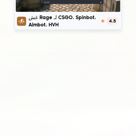
Onetap v3
غش Rage لـ CSGO، Spinbot،
4.5
Aimbot، HVH