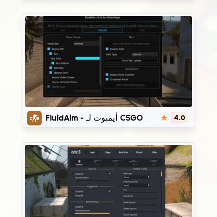
FluidAim
FluidAim - أيمبوت لـ CSGO
4.0