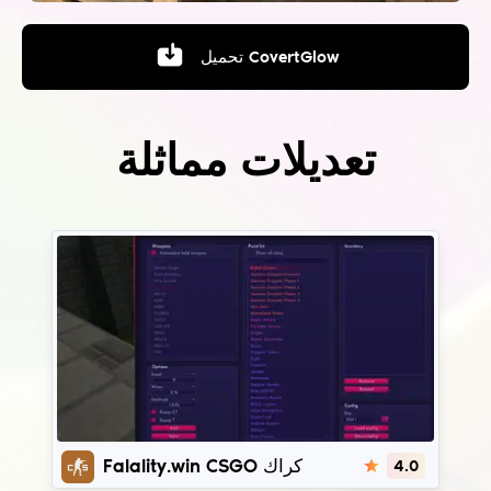
CovertGlow
تحميل
تعديلات مماثلة
Fatality.win
Falality.win CSGO كراك
4.0