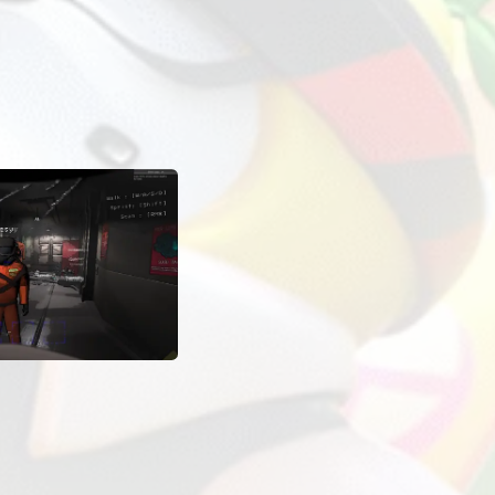
معلومات أخرى
عمليا
على بطاقة التعديل في تطبيق ExLoader