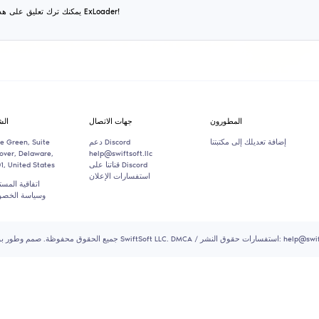
المراجعات الشائ
ORB1TA|_ $TR1KER
يناير
2024
10
this is bad cheat, little features
content.vsc
ديسمبر
2023
10