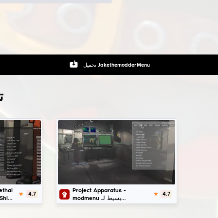
Aimbot - يضع تلقائيًا شعيرات التصويب على الأعداء
Triggerbot - إطلاق نار تلقائي إذا كان المنظار على العدو
Bhop, bunnyhop - مساعد القفز والانحراف التلقائي
Spinbot - مضادات التصويب لألعاب rage hvh