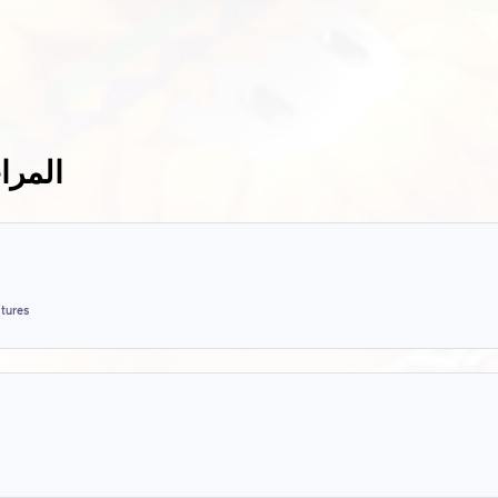
LethalMenu
Proje
LethalMenu - شيت لـ Lethal
4.7
بسيط لـ
Company (Object ESP, Ship
ESP, Troll) | v47 - v81
Letha