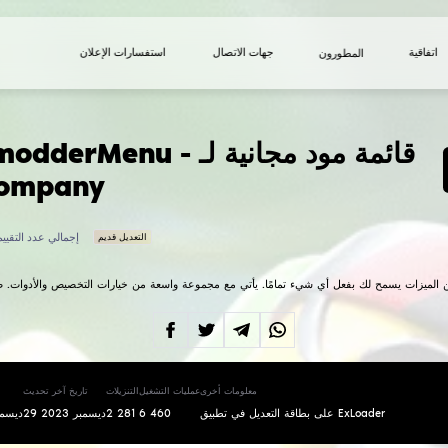
استفسارات الإعلان
JakethemodderM - قائمة مود مجانية لـ
Lethal Company
إجمالي عدد التقييمات:
10
3.9
التعديل قديم