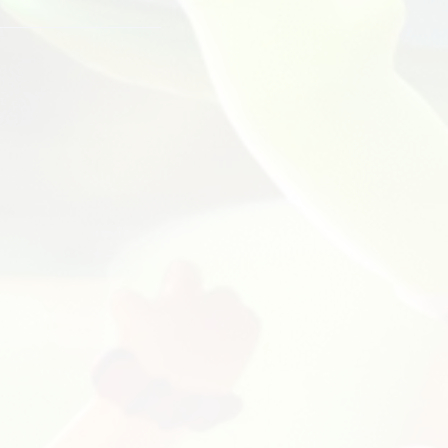
JakethemodderMenu
تحمي