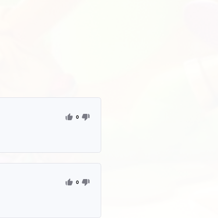
Project Apparatus
ct Apparatus -
4.7
modmenu 
lCompany | v49 - v81