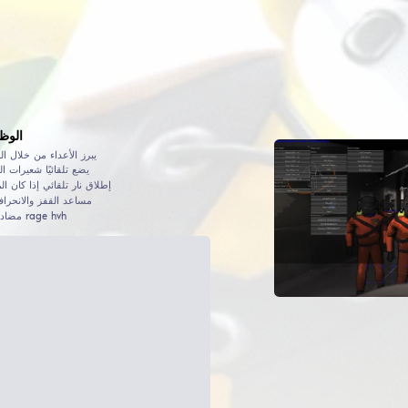
ت التشغيل
التنزيلات
تاريخ آخر تحديث
تاريخ الإصدار
المؤلف
6 460
2 281
ديسمبر
2023
29
ديسمبر
2023
03
Jakethemodder
الوظائف الشائعة في هذا الت
Wallhack, ESP, WH - يبرز الأعداء من خلال الجدران