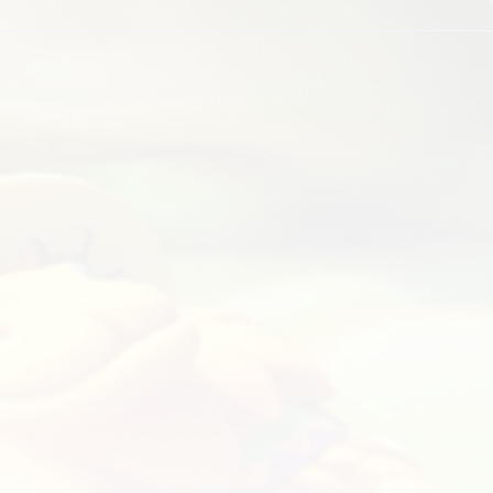
ل
تعديلات مماث