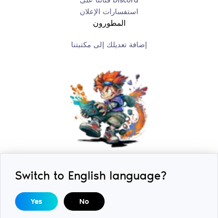
قناتنا على Discord
استفسارات الإعلان
المطورون
إضافة تعديلك إلى مكتبتنا
Switch to English language?
2018-2026 © ExLoader. جميع الحقوق محفوظة. صمم وطور
DMCA / استفسارات حقوق النشر:
SwiftSoft LLC.
بواسطة
Yes
No
help@swiftsoft.llc