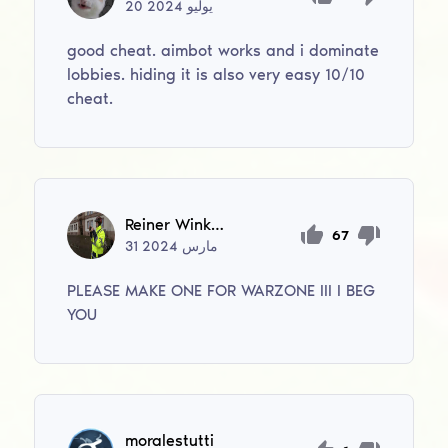
يوليو
2024
20
good cheat. aimbot works and i dominate
lobbies. hiding it is also very easy 10/10
cheat.
Reiner Winkler
67
مارس
2024
31
PLEASE MAKE ONE FOR WARZONE III I BEG
YOU
moralestutti