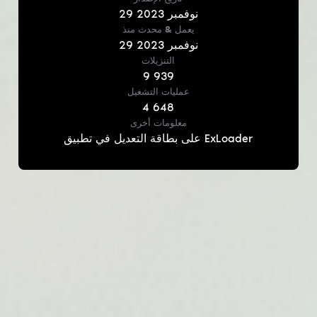
نوفمبر
2023
29
يعمل & محدث
منذ
نوفمبر
2023
29
التنزيلات
9 939
عمليات التشغيل
4 648
معلومات أخرى
على بطاقة التعديل في تطبيق ExLoader