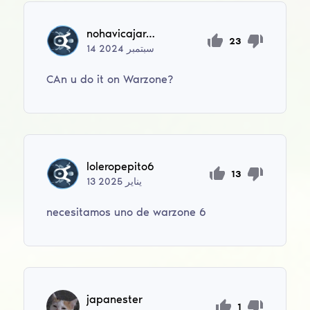
nohavicajaromir701
23
سبتمبر
2024
14
CAn u do it on Warzone?
loleropepito6
13
يناير
2025
13
necesitamos uno de warzone 6
japanester
1