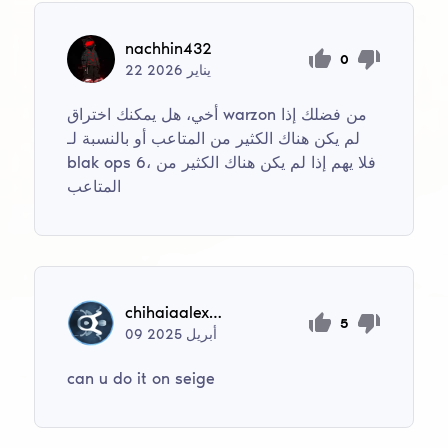
nachhin432
0
يناير
2026
22
أخي، هل يمكنك اختراق warzon من فضلك إذا
لم يكن هناك الكثير من المتاعب أو بالنسبة لـ
blak ops 6، فلا يهم إذا لم يكن هناك الكثير من
المتاعب
chihaiaalexandru05
5
أبريل
2025
09
can u do it on seige