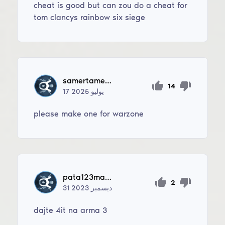
cheat is good but can zou do a cheat for
tom clancys rainbow six siege
samertamer816
14
يوليو
2025
17
please make one for warzone
pata123master
2
ديسمبر
2023
31
dajte 4it na arma 3