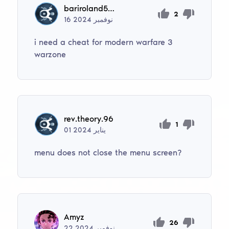
bariroland588
2
نوفمبر
2024
16
i need a cheat for modern warfare 3
warzone
rev.theory.96
1
يناير
2024
01
menu does not close the menu screen?
Amyz
26
نوفمبر
2024
22