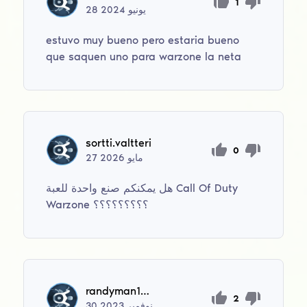
1
يونيو
2024
28
estuvo muy bueno pero estaria bueno
que saquen uno para warzone la neta
sortti.valtteri
0
مايو
2026
27
هل يمكنكم صنع واحدة للعبة Call Of Duty
Warzone ؟؟؟؟؟؟؟؟؟
randyman12311
2
نوفمبر
2023
30