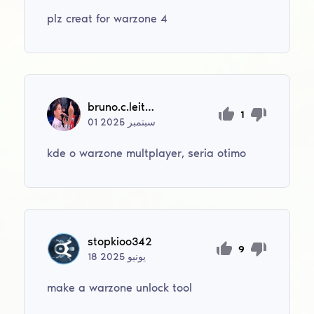
plz creat for warzone 4
bruno.c.leite56
1
سبتمبر
2025
01
kde o warzone multplayer, seria otimo
stopkioo342
9
يونيو
2025
18
make a warzone unlock tool