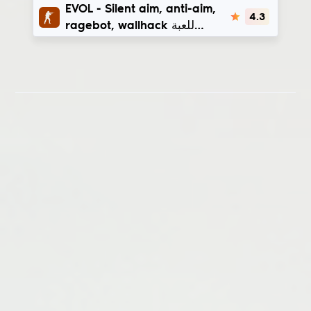
EVOL
EVOL - Silent aim, anti-aim,
4.3
ragebot, wallhack للعبة
CS1.6 | steam_legacy -
v3266/v4554