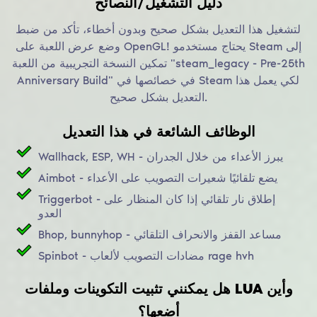
دليل التشغيل/النصائح
لتشغيل هذا التعديل بشكل صحيح وبدون أخطاء، تأكد من ضبط
وضع عرض اللعبة على OpenGL! يحتاج مستخدمو Steam إلى
تمكين النسخة التجريبية من اللعبة "steam_legacy - Pre-25th
Anniversary Build" في خصائصها في Steam لكي يعمل هذا
التعديل بشكل صحيح.
الوظائف الشائعة في هذا التعديل
Wallhack, ESP, WH - يبرز الأعداء من خلال الجدران
Aimbot - يضع تلقائيًا شعيرات التصويب على الأعداء
Triggerbot - إطلاق نار تلقائي إذا كان المنظار على
العدو
Bhop, bunnyhop - مساعد القفز والانحراف التلقائي
Spinbot - مضادات التصويب لألعاب rage hvh
هل يمكنني تثبيت التكوينات وملفات LUA وأين
أضعها؟