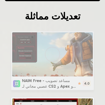
تعديلات مماثلة
NAIM Free
NAIM Free - مساعد تصويب
4.0
عصبي مجاني لـ CS2 و Apex و
GTA 5 و Rust وألعاب أخرى