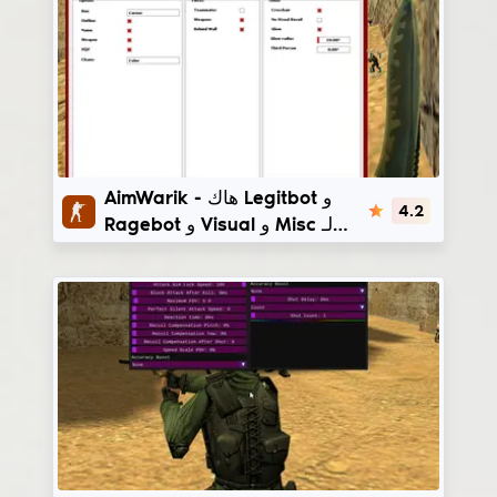
AimWarik
AimWarik - هاك Legitbot و
4.2
Ragebot و Visual و Misc لـ
CS 1.6 | steam_legacy