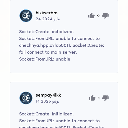
hikiwerbro
9
مايو
2024
24
Socket::Create: initialized.
Socket::FromURL: unable to connect to
chechnya.hpp.ovh:50011. Socket::Create:
fail connect to main server.
Socket::FromURL: unable
sempay4ikk
1
يونيو
2025
14
Socket::Create: initialized.
Socket::FromURL: unable to connect to
chechnya.hpp.ovh:50011. Socket::Create: