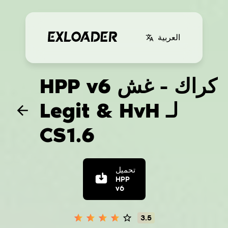
العربية
HPP v6 كراك - غش
Legit & HvH لـ
CS1.6
تحميل
HPP
v6
3.5