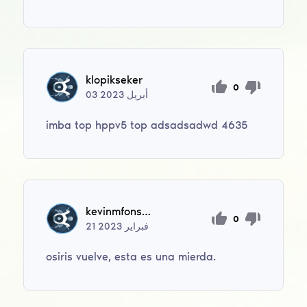
klopikseker
0
أبريل
2023
03
imba top hppv5 top adsadsadwd 4635
kevinmfonseca12
0
فبراير
2023
21
osiris vuelve, esta es una mierda.