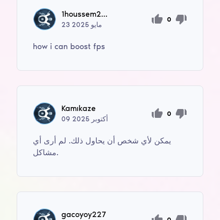
1houssem2009
0
مايو
2025
23
how i can boost fps
Kamıkaze
0
أكتوبر
2025
09
يمكن لأي شخص أن يحاول ذلك. لم أرى أي
مشاكل.
gacoyoy227
0