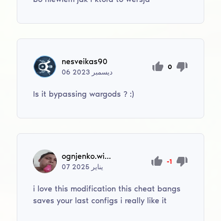
nesveikas90
0
ديسمبر
2023
06
Is it bypassing wargods ? :)
ognjenko.wildfire
-1
يناير
2025
07
i love this modification this cheat bangs
saves your last configs i really like it