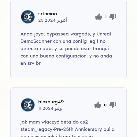
srtomao
1
أكتوبر
2024
23
Anda joya, bypassea wargods, y Unreal
DemoScanner con una config legit no
detecta nada, y se puede usar tranqui
con una buena configuracion, y no anda
en srv br
bloxburg499999
0
يوليو
2024
11
jak mam właczyć beta do cs2
steam_legacy-Pre-25th Annicersary build
bo niewiem jak i ktora to wersja