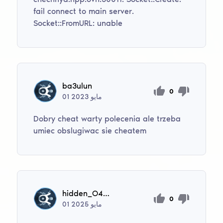
fail connect to main server.
Socket::FromURL: unable
ba3ulun
0
مايو
2023
01
Dobry cheat warty polecenia ale trzeba
umiec obslugiwac sie cheatem
hidden_O46ienqDtczwMDS
0
مايو
2025
01