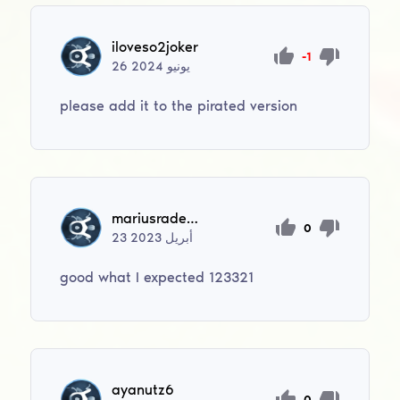
iloveso2joker
-1
يونيو
2024
26
please add it to the pirated version
mariusradescu237
0
أبريل
2023
23
good what I expected 123321
ayanutz6
0