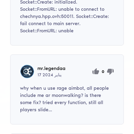
Socket::Create: initialized.
Socket::FromURL: unable to connect to
chechnya.hpp.ovh:50011. Socket::Create:
fail connect to main server.
Socket::FromURL: unable
mr.legendaa
0
يناير
2024
17
why when u use rage aimbot, all people
include me ar moonwalking? is there
some fix? tried every function, still all
players slide...